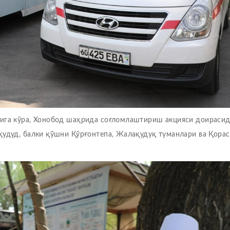
рига кўра, Хонобод шаҳрида соғломлаштириш акцияси доираси
ҳудуд, балки қўшни Қўрғонтепа, Жалақудуқ туманлари ва Қорас