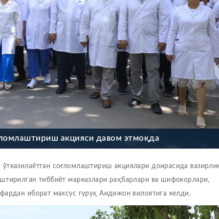
ломлаштириш акцияси давом этмоқда
 ўтказилаётган соғломлаштириш акциялари доирасида вазирли
аштирилган тиббиёт марказлари раҳбарлари ва шифокорлари,
фардан иборат махсус гуруҳ Андижон вилоятига келди.