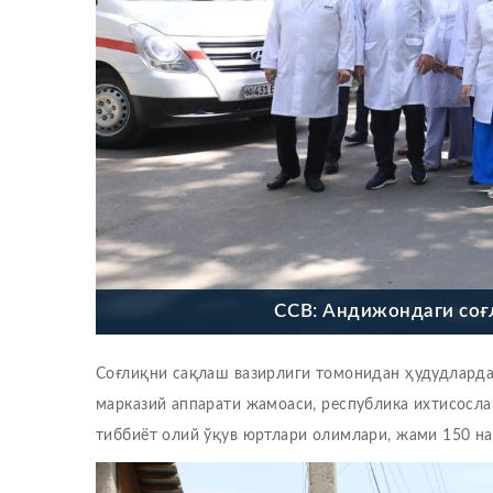
ССВ: Андижондаги соғ
Соғлиқни сақлаш вазирлиги томонидан ҳудудларда
марказий аппарати жамоаси, республика ихтисосл
тиббиёт олий ўқув юртлари олимлари, жами 150 на