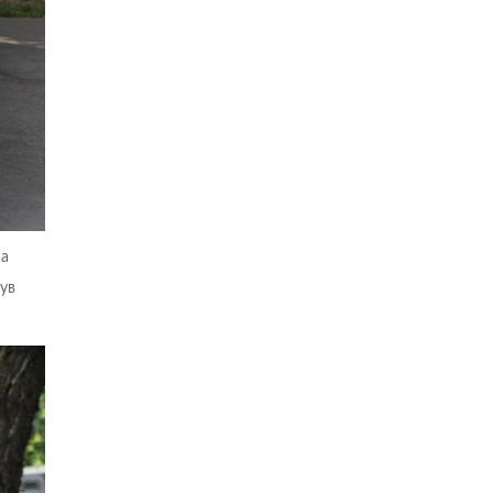
да
ув