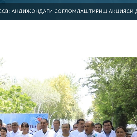
ССВ: АНДИЖОНДАГИ СОҒЛОМЛАШТИРИШ АКЦИЯСИ 