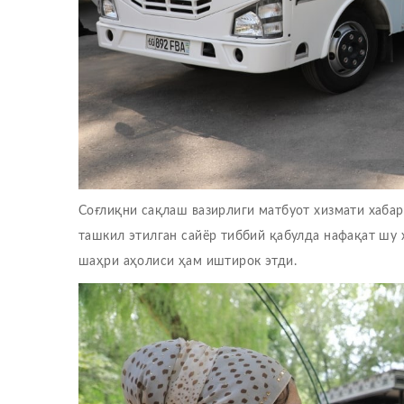
Соғлиқни сақлаш вазирлиги матбуот хизмати хаба
ташкил этилган сайёр тиббий қабулда нафақат шу 
шаҳри аҳолиси ҳам иштирок этди.